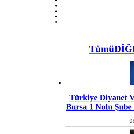
Tümü
DİĞ
​Türkiye Diyanet V
0