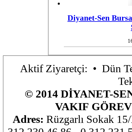
Diyanet-Sen Bursa 
1
Aktif Ziyaretçi:
• Dün Te
Te
© 2014 DİYANET-SE
VAKIF GÖREV
Adres:
Rüzgarlı Sokak 1
312 230 46 86 - 0 312 231 